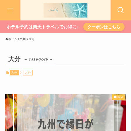
ホテル予約は楽天トラベルでお得に♪
クーポンはこちら
ホーム
九州
大分
大分
– category –
九州
大分
大分