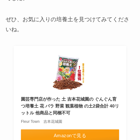
ぜひ、お気に入りの培養土を見つけてみてくださ
いね。
園芸専門店が作った 土 吉本花城園の ぐんぐん育
つ培養土 花 バラ 野菜 観葉植物 の土2袋合計 40リ
ットル 他商品と同梱不可
Fleur Town 吉本花城園
Amazonで見る